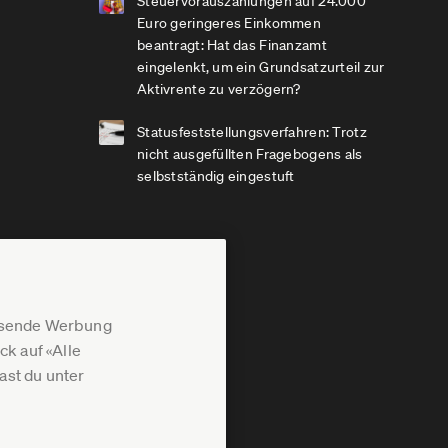
Steuervorauszahlungen auf 24.000
Euro geringeres Einkommen
beantragt: Hat das Finanzamt
eingelenkt, um ein Grundsatzurteil zur
Aktivrente zu verzögern?
Statusfeststellungsverfahren: Trotz
nicht ausgefüllten Fragebogens als
selbstständig eingestuft
assende Werbung
k auf «Alle
st du unter