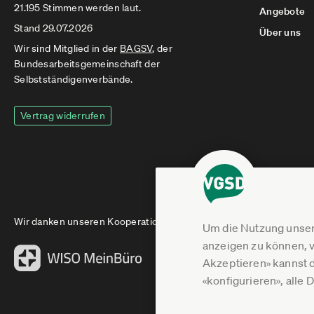
21.195 Stimmen werden laut.
Angebote
Stand 29.07.2026
Über uns
Wir sind Mitglied in der
BAGSV
, der
Bundesarbeitsgemeinschaft der
Selbstständigenverbände.
Vertrag widerrufen
Wir danken unseren Kooperationspartnern
Um die Nutzung unser
anzeigen zu können, v
Akzeptieren» kannst 
«konfigurieren», alle 