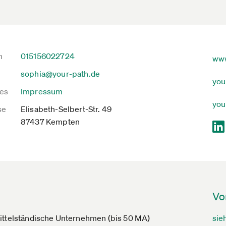
n
015156022724
www
sophia@your-path.de
you
es
Impressum
you
se
Elisabeth-Selbert-Str. 49
87437 Kempten
Vo
mittelständische Unternehmen (bis 50 MA)
sie