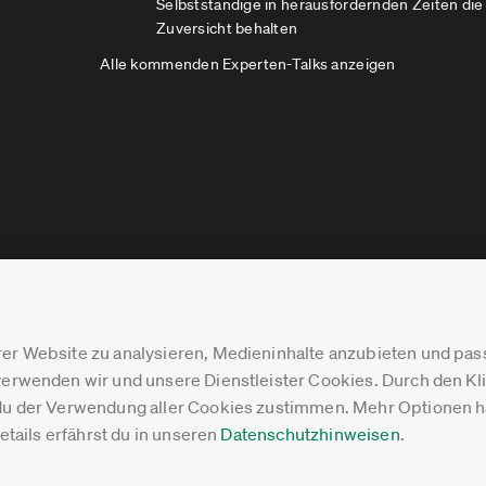
Selbstständige in herausfordernden Zeiten die
Zuversicht behalten
Alle kommenden Experten-Talks anzeigen
er Website zu analysieren, Medieninhalte anzubieten und p
erwenden wir und unsere Dienstleister Cookies. Durch den Klic
du der Verwendung aller Cookies zustimmen. Mehr Optionen ha
Details erfährst du in unseren
Datenschutzhinweisen
.