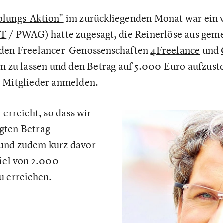
plungs-Aktion"
im zurückliegenden Monat war ein vo
IT
/ PWAG) hatte zugesagt, die Reinerlöse aus ge
 den Freelancer-Genossenschaften
4Freelance
und
u lassen und den Betrag auf 5.000 Euro aufzusto
e Mitglieder anmelden.
 erreicht, so dass wir
gten Betrag
und zudem kurz davor
ziel von 2.000
u erreichen.