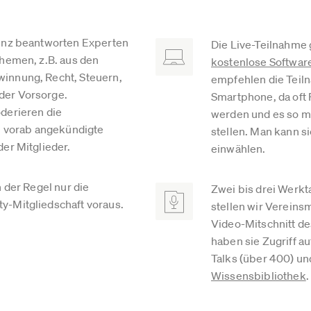
enz beantworten Experten
Die Live-Teilnahme 
Themen, z.B. aus den
kostenlose Softwa
innung, Recht, Steuern,
empfehlen die Tei
er Vorsorge.
Smartphone, da oft 
derieren die
werden und es so mö
en vorab angekündigte
stellen. Man kann s
er Mitglieder.
einwählen.
n der Regel nur die
Zwei bis drei Werkt
-Mitgliedschaft voraus.
stellen wir Vereins
Video-Mitschnitt de
haben sie Zugriff au
Talks (über 400) un
Wissensbibliothek
.