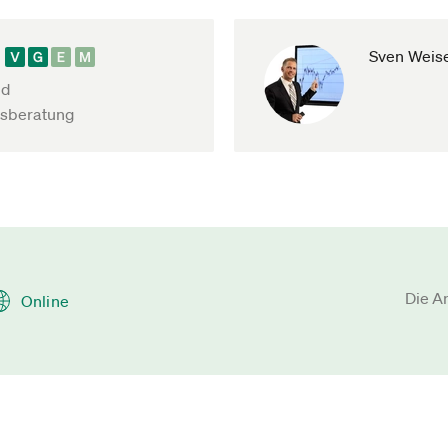
Sven Weis
nd
sberatung
Die A
Online