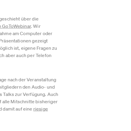
geschieht über die
re GoToWebinar
. Wir
lnahme am Computer oder
Präsentationen gezeigt
glich ist, eigene Fragen zu
ich aber auch per Telefon
age nach der Veranstaltung
mitgliedern den Audio- und
s Talks zur Verfügung. Auch
f alle Mitschnitte bisheriger
d damit auf eine
riesige