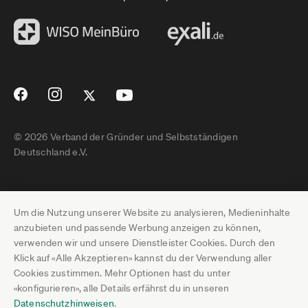
© 2026 Verband der Gründer und Selbstständigen
Deutschland e.V.
Impressum
Um die Nutzung unserer Website zu analysieren, Medieninhalte
Datenschutz
anzubieten und passende Werbung anzeigen zu können,
verwenden wir und unsere Dienstleister Cookies. Durch den
Pressebereich
Klick auf «Alle Akzeptieren» kannst du der Verwendung aller
Cookies zustimmen. Mehr Optionen hast du unter
Newsletter-Archiv
«konfigurieren», alle Details erfährst du in unseren
Datenschutzhinweisen
.