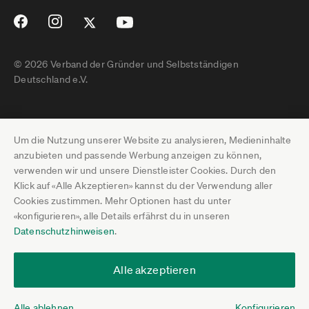
© 2026 Verband der Gründer und Selbstständigen
Deutschland e.V.
Impressum
Um die Nutzung unserer Website zu analysieren, Medieninhalte
Datenschutz
anzubieten und passende Werbung anzeigen zu können,
verwenden wir und unsere Dienstleister Cookies. Durch den
Pressebereich
Klick auf «Alle Akzeptieren» kannst du der Verwendung aller
Cookies zustimmen. Mehr Optionen hast du unter
Newsletter-Archiv
«konfigurieren», alle Details erfährst du in unseren
Datenschutzhinweisen
.
Jobs
Termine
Alle akzeptieren
Über uns
Alle ablehnen
Konfigurieren