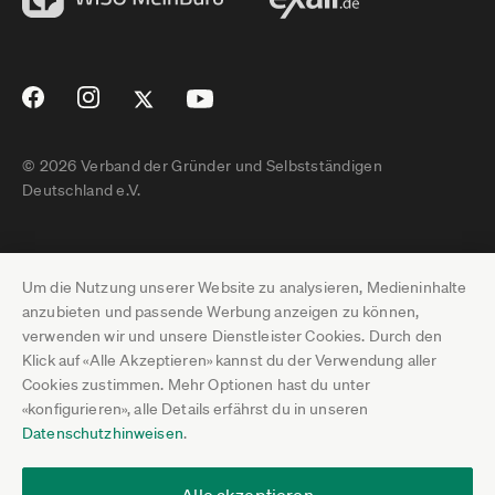
© 2026 Verband der Gründer und Selbstständigen
Deutschland e.V.
Impressum
Um die Nutzung unserer Website zu analysieren, Medieninhalte
Datenschutz
anzubieten und passende Werbung anzeigen zu können,
verwenden wir und unsere Dienstleister Cookies. Durch den
Pressebereich
Klick auf «Alle Akzeptieren» kannst du der Verwendung aller
Cookies zustimmen. Mehr Optionen hast du unter
Newsletter-Archiv
«konfigurieren», alle Details erfährst du in unseren
Datenschutzhinweisen
.
Jobs
Termine