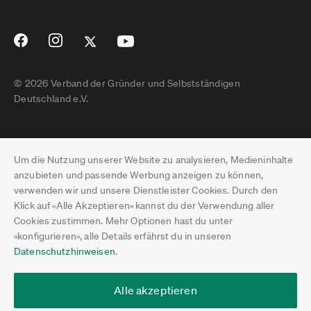
© 2026 Verband der Gründer und Selbstständigen
Deutschland e.V.
Impressum
Um die Nutzung unserer Website zu analysieren, Medieninhalte
Datenschutz
anzubieten und passende Werbung anzeigen zu können,
verwenden wir und unsere Dienstleister Cookies. Durch den
Pressebereich
Klick auf «Alle Akzeptieren» kannst du der Verwendung aller
Cookies zustimmen. Mehr Optionen hast du unter
Newsletter-Archiv
«konfigurieren», alle Details erfährst du in unseren
Datenschutzhinweisen
.
Jobs
Termine
Alle akzeptieren