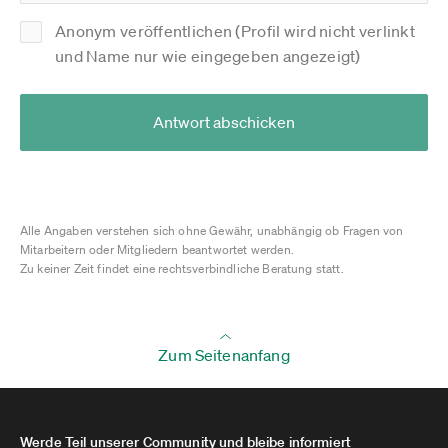
Anonym veröffentlichen (Profil wird nicht verlinkt
und Name nur wie eingegeben angezeigt)
Antwort abschicken
Alle Angaben verstehen sich ohne Gewähr, unabhängig ob Fragen von
Mitarbeitern oder Mitgliedern beantwortet werden.
Zu keiner Zeit findet eine rechtsverbindliche Beratung statt.
Zum Seitenanfang
Werde Teil unserer Community und bleibe informiert