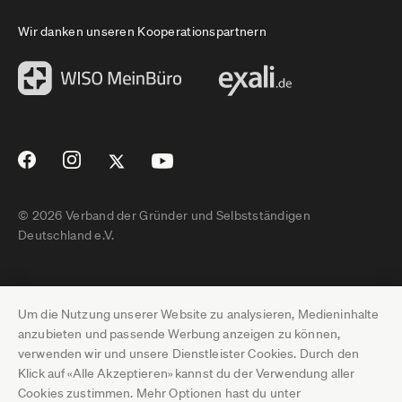
Wir danken unseren Kooperationspartnern
© 2026 Verband der Gründer und Selbstständigen
Deutschland e.V.
Impressum
Um die Nutzung unserer Website zu analysieren, Medieninhalte
Datenschutz
anzubieten und passende Werbung anzeigen zu können,
verwenden wir und unsere Dienstleister Cookies. Durch den
Pressebereich
Klick auf «Alle Akzeptieren» kannst du der Verwendung aller
Cookies zustimmen. Mehr Optionen hast du unter