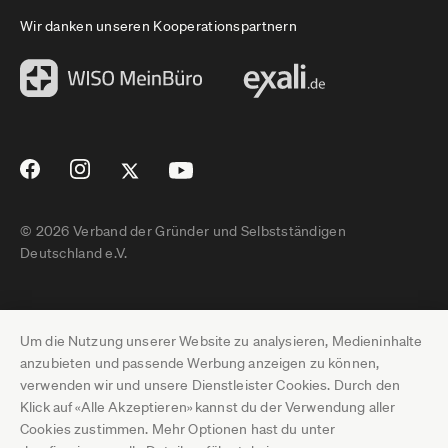
Wir danken unseren Kooperationspartnern
© 2026 Verband der Gründer und Selbstständigen
Deutschland e.V.
Impressum
Um die Nutzung unserer Website zu analysieren, Medieninhalte
Datenschutz
anzubieten und passende Werbung anzeigen zu können,
verwenden wir und unsere Dienstleister Cookies. Durch den
Pressebereich
Klick auf «Alle Akzeptieren» kannst du der Verwendung aller
Cookies zustimmen. Mehr Optionen hast du unter
Newsletter-Archiv