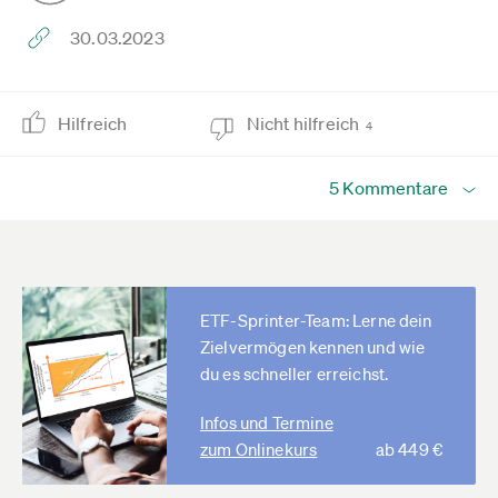
30.03.2023
Hilfreich
Nicht hilfreich
4
5 Kommentare
ETF-Sprinter-Team: Lerne dein
Zielvermögen kennen und wie
du es schneller erreichst.
Infos und Termine
zum Onlinekurs
ab 449 €