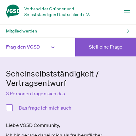
Verband der Gründer und
Selbstständigen Deutschland e.V.
Mitglied werden
Frag den VGSD
Stell eine Frage
Scheinselbstständigkeit /
Vertragsentwurf
3 Personen fragen sich das
Das frage ich mich auch
Liebe VGSD Community,
ich bin gerade dabei mich als freiberuflicher