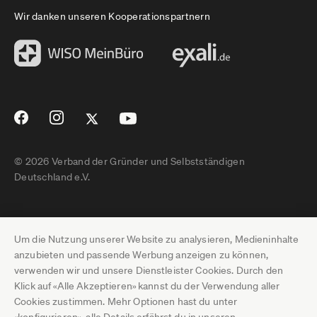
Wir danken unseren Kooperationspartnern
© 2026 Verband der Gründer und Selbstständigen
Deutschland e.V.
Impressum
Um die Nutzung unserer Website zu analysieren, Medieninhalte
Datenschutz
anzubieten und passende Werbung anzeigen zu können,
verwenden wir und unsere Dienstleister Cookies. Durch den
Pressebereich
Klick auf «Alle Akzeptieren» kannst du der Verwendung aller
Cookies zustimmen. Mehr Optionen hast du unter
Newsletter-Archiv