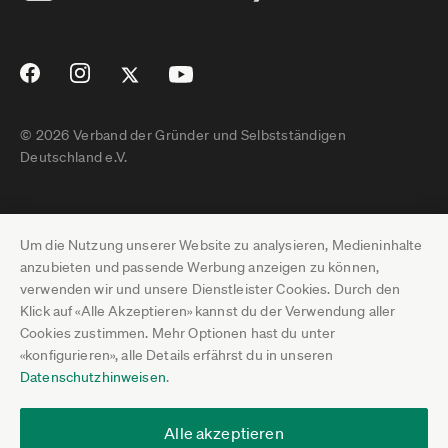
© 2026 Verband der Gründer und Selbstständigen
Deutschland e.V.
Impressum
Um die Nutzung unserer Website zu analysieren, Medieninhalte
Datenschutz
anzubieten und passende Werbung anzeigen zu können,
verwenden wir und unsere Dienstleister Cookies. Durch den
Pressebereich
Klick auf «Alle Akzeptieren» kannst du der Verwendung aller
Cookies zustimmen. Mehr Optionen hast du unter
Newsletter-Archiv
«konfigurieren», alle Details erfährst du in unseren
Datenschutzhinweisen
.
Jobs
Termine
Alle akzeptieren