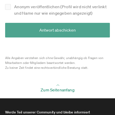
Anonym veröffentlichen (Profil wird nicht verlinkt
und Name nur wie eingegeben angezeigt)
Antwort abschicken
Alle Angaben verstehen sich ohne Gewähr, unabhängig ob Fragen von
Mitarbeitern oder Mitgliedern beantwortet werden.
Zu keiner Zeit findet eine rechtsverbindliche Beratung statt.
Zum Seitenanfang
Werde Teil unserer Community und bleibe informiert