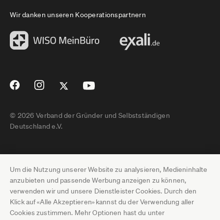
Wir danken unseren Kooperationspartnern
© 2026 Verband der Gründer und Selbstständigen
Deutschland e.V.
Impressum
Um die Nutzung unserer Website zu analysieren, Medieninhalte
Datenschutz
anzubieten und passende Werbung anzeigen zu können,
verwenden wir und unsere Dienstleister Cookies. Durch den
Pressebereich
Klick auf «Alle Akzeptieren» kannst du der Verwendung aller
Cookies zustimmen. Mehr Optionen hast du unter
Newsletter-Archiv