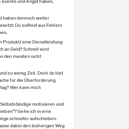
n könnte und Angst haben,
und haben dennoch weiter
esetzt: Du solltest aus Fehlern
men.
n Produkt/ eine Dienstleistung
h an Geld? Schnell wird
on den meisten nicht
nd zu wenig Zeit. Doch du löst
ache für die Überforderung
ltag? Wer kann mich
n Selbstständige motivieren und
lieben”? Gehe ich in eine
Dinge schneller aufschieben.
Lasse dabei den bisherigen Weg