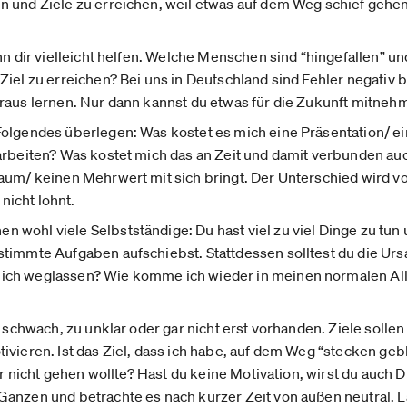
n und Ziele zu erreichen, weil etwas auf dem Weg schief gehe
ann dir vielleicht helfen. Welche Menschen sind “hingefallen” 
iel zu erreichen? Bei uns in Deutschland sind Fehler negativ b
raus lernen. Nur dann kannst du etwas für die Zukunft mitneh
olgendes überlegen: Was kostet es mich eine Präsentation/ ei
arbeiten? Was kostet mich das an Zeit und damit verbunden auc
aum/ keinen Mehrwert mit sich bringt. Der Unterschied wird v
icht lohnt.
wohl viele Selbstständige: Du hast viel zu viel Dinge zu tun u
timmte Aufgaben aufschiebst. Stattdessen solltest du die Urs
ich weglassen? Wie komme ich wieder in meinen normalen Al
u schwach, zu unklar oder gar nicht erst vorhanden. Ziele solle
ivieren. Ist das Ziel, dass ich habe, auf dem Weg “stecken geb
gar nicht gehen wollte? Hast du keine Motivation, wirst du auch 
Ganzen und betrachte es nach kurzer Zeit von außen neutral. 