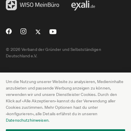
© 2026 Verband der Gründer und Selbstständigen
Deutschland e.V.
Impressum
Um die Nutzung unserer Website zu analysieren, Medieninhalte
Datenschutz
anzubieten und passende Werbung anzeigen zu können,
verwenden wir und unsere Dienstleister Cookies. Durch den
Pressebereich
Klick auf «Alle Akzeptieren» kannst du der Verwendung aller
Cookies zustimmen. Mehr Optionen hast du unter
Newsletter-Archiv
«konfigurieren», alle Details erfährst du in unseren
Datenschutzhinweisen
.
Jobs