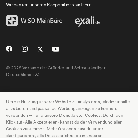
Wir danken unseren Kooperationspartnern
© 2026 Verband der Gründer und Selbstständigen
Deutschland e.V.
Impressum
Um die Nutzung unserer Website zu analysieren, Medieninhalte
Datenschutz
anzubieten und passende Werbung anzeigen zu können,
verwenden wir und unsere Dienstleister Cookies. Durch den
Pressebereich
Klick auf «Alle Akzeptieren» kannst du der Verwendung aller
Cookies zustimmen. Mehr Optionen hast du unter
Newsletter-Archiv
«konfigurieren», alle Details erfährst du in unseren