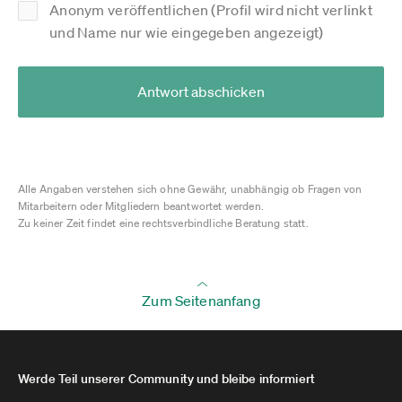
Anonym veröffentlichen (Profil wird nicht verlinkt
und Name nur wie eingegeben angezeigt)
Antwort abschicken
Alle Angaben verstehen sich ohne Gewähr, unabhängig ob Fragen von
Mitarbeitern oder Mitgliedern beantwortet werden.
Zu keiner Zeit findet eine rechtsverbindliche Beratung statt.
Zum Seitenanfang
Werde Teil unserer Community und bleibe informiert