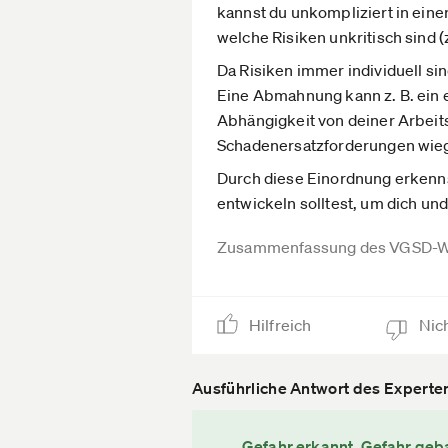
kannst du unkompliziert in einer 
welche Risiken unkritisch sind
Da Risiken immer individuell si
Eine Abmahnung kann z. B. ein e
Abhängigkeit von deiner Arbeit
Schadenersatzforderungen wiege
Durch diese Einordnung erkenns
entwickeln solltest, um dich un
Zusammenfassung des VGSD-W
Hilfreich
Nich
Ausführliche Antwort des Experte
Gefahr erkannt, Gefahr geb