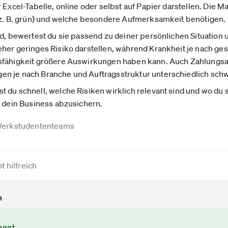
Excel-Tabelle, online oder selbst auf Papier darstellen. Die Matr
 (z. B. grün) und welche besondere Aufmerksamkeit benötigen.
nd, bewertest du sie passend zu deiner persönlichen Situatio
her geringes Risiko darstellen, während Krankheit je nach ge
sfähigkeit größere Auswirkungen haben kann. Auch Zahlungsa
n je nach Branche und Auftragsstruktur unterschiedlich schw
t du schnell, welche Risiken wirklich relevant sind und wo d
d dein Business abzusichern.
erkstudententeams
t hilfreich
n
annt