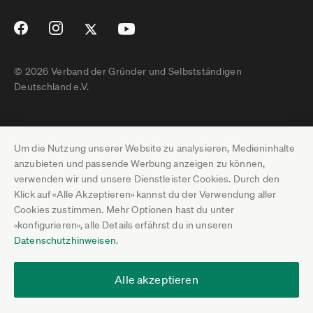
© 2026 Verband der Gründer und Selbstständigen
Deutschland e.V.
Impressum
Um die Nutzung unserer Website zu analysieren, Medieninhalte
Datenschutz
anzubieten und passende Werbung anzeigen zu können,
verwenden wir und unsere Dienstleister Cookies. Durch den
Pressebereich
Klick auf «Alle Akzeptieren» kannst du der Verwendung aller
Cookies zustimmen. Mehr Optionen hast du unter
Newsletter-Archiv
«konfigurieren», alle Details erfährst du in unseren
Datenschutzhinweisen
.
Jobs
Termine
Alle akzeptieren
Über uns