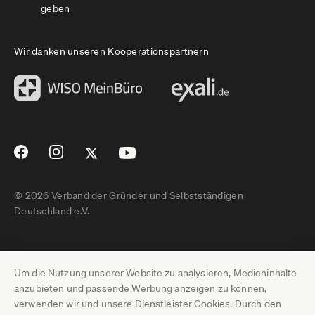
geben
Wir danken unseren Kooperationspartnern
© 2026 Verband der Gründer und Selbstständigen
Deutschland e.V.
Impressum
Um die Nutzung unserer Website zu analysieren, Medieninhalte
Datenschutz
anzubieten und passende Werbung anzeigen zu können,
verwenden wir und unsere Dienstleister Cookies. Durch den
Pressebereich