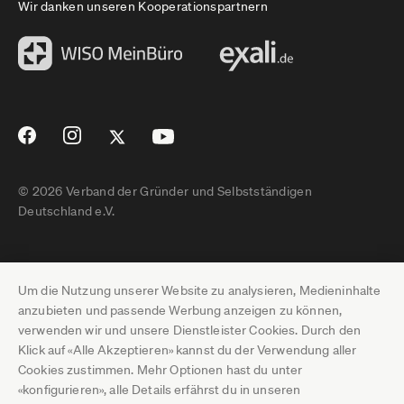
Wir danken unseren Kooperationspartnern
© 2026 Verband der Gründer und Selbstständigen
Deutschland e.V.
Impressum
Um die Nutzung unserer Website zu analysieren, Medieninhalte
Datenschutz
anzubieten und passende Werbung anzeigen zu können,
verwenden wir und unsere Dienstleister Cookies. Durch den
Pressebereich
Klick auf «Alle Akzeptieren» kannst du der Verwendung aller
Cookies zustimmen. Mehr Optionen hast du unter
Newsletter-Archiv
«konfigurieren», alle Details erfährst du in unseren