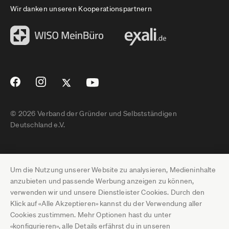
Wir danken unseren Kooperationspartnern
© 2026 Verband der Gründer und Selbstständigen
Deutschland e.V.
Impressum
Um die Nutzung unserer Website zu analysieren, Medieninhalte
Datenschutz
anzubieten und passende Werbung anzeigen zu können,
verwenden wir und unsere Dienstleister Cookies. Durch den
Pressebereich
Klick auf «Alle Akzeptieren» kannst du der Verwendung aller
Cookies zustimmen. Mehr Optionen hast du unter
Newsletter-Archiv
«konfigurieren», alle Details erfährst du in unseren