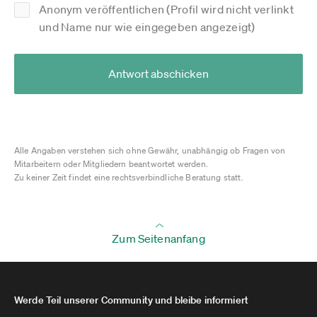
Anonym veröffentlichen (Profil wird nicht verlinkt
und Name nur wie eingegeben angezeigt)
Antwort abschicken
Alle Angaben verstehen sich ohne Gewähr, unabhängig ob Fragen von
Mitarbeitern oder Mitgliedern beantwortet werden.
Zu keiner Zeit findet eine rechtsverbindliche Beratung statt.
Zum Seitenanfang
Werde Teil unserer Community und bleibe informiert