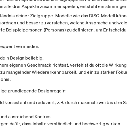
n alle drei Aspekte zusammenspielen, entsteht ein stimmiger
erständnis deiner Zielgruppe. Modelle wie das DISC-Modell könn
uordnen und besser zu verstehen, welche Ansprache und welche
krete Beispielpersonen (Personas) zu definieren, um Entscheidu
nsequent vermeiden:
 dein Design beliebig.
nem eigenen Geschmack richtest, verfehlst du oft die Wirkung
 zu mangelnder Wiedererkennbarkeit, und ein zu starker Fokus
bnis.
inige grundlegende Designregeln:
d konsistent und reduziert, z.B. durch maximal zwei bis drei Sc
 und ausreichend Kontrast.
gen dafür, dass Inhalte verständlich und hochwertig wirken.