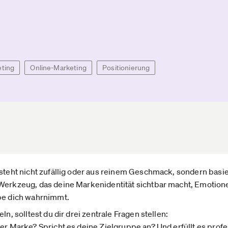
ting
Online-Marketing
Positionierung
tsteht nicht zufällig oder aus reinem Geschmack, sondern basie
Werkzeug, das deine Markenidentität sichtbar macht, Emotione
ppe dich wahrnimmt.
ln, solltest du dir drei zentrale Fragen stellen:
er Marke? Spricht es deine Zielgruppe an? Und erfüllt es profe