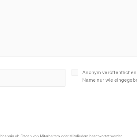
Anonym veröffentlichen (
Name nur wie eingegebe
bhängig ob Fragen von Mitarbeitern oder Mitgliedern beantwortet werden.