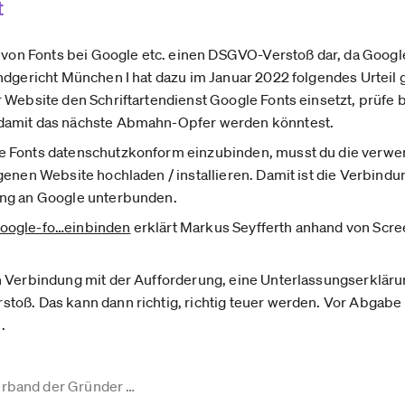
t
n von Fonts bei Google etc. einen DSGVO-Verstoß dar, da Google
ndgericht München I hat dazu im Januar 2022 folgendes Urteil g
 Website den Schriftartendienst Google Fonts einsetzt, prüfe b
damit das nächste Abmahn-Opfer werden könntest.
 Fonts datenschutzkonform einzubinden, musst du die verwen
genen Website hochladen / installieren. Damit ist die Verbin
ung an Google unterbunden.
oogle-fo­…einbinden
erklärt Markus Seyfferth anhand von Screen
n Verbindung mit der Aufforderung, eine Unterlassungserklär
oß. Das kann dann richtig, richtig teuer werden. Vor Abgabe 
.
erband der Gründer …