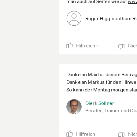
man auch auf Seiten wie auf
www
Roger Higginbotham R
Hilfreich
Nich
1
Danke an Max für diesen Beitrag
Danke an Markus für den Hinweis
So kann der Montag morgen star
Dierk Söllner
Berater, Trainer und C
Hilfreich
Nich
1