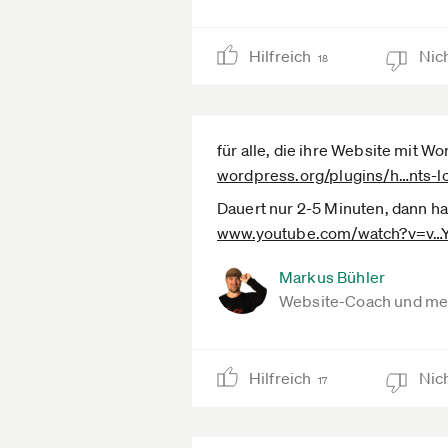
Hilfreich
Nich
18
für alle, die ihre Website mit W
wordpress.org­/plugins/h­…nts-l
Dauert nur 2-5 Minuten, dann hat
www.youtube.com­/watch?v=v­
Markus Bühler
Website-Coach und me
Hilfreich
Nich
17