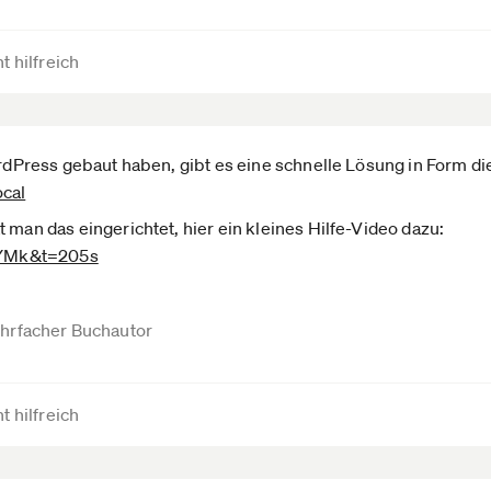
t hilfreich
ordPress gebaut haben, gibt es eine schnelle Lösung in Form di
ocal
 man das eingerichtet, hier ein kleines Hilfe-Video dazu:
…YMk&t=205s
hrfacher Buchautor
t hilfreich