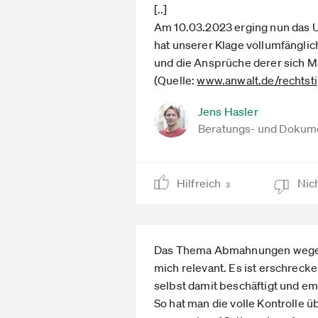
[..]
Am 10.03.2023 erging nun das U
hat unserer Klage vollumfängli
und die Ansprüche derer sich Ma
(Quelle:
www.anwalt.de­/rechtsti
Jens Hasler
Beratungs- und Dokume
Hilfreich
Nich
3
Das Thema Abmahnungen wegen d
mich relevant. Es ist erschrecke
selbst damit beschäftigt und e
So hat man die volle Kontrolle 