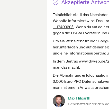
Akzeptierte Antwor
Tatsächlich stellt das Nachlade
Website informiert wird. Das La
…-1749320/.
. Wenn du auf deiner
gegen die DSGVO verstößt und 
Um als Websitebetreiber Google
herunterladen und auf deiner ei
und eine Informationsübertrag
In dem Beitrag
www.drweb.de­/g
man das macht.
Die Abmahnung erfolgt häufig i
3.000 Euro PRO Datenschutzverst
man mit einem Anwalt sprechen
Max Hilgarth
Geschäftsführer des V