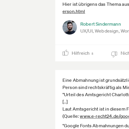
Hier ist übrigens das Thema au
erson.html
Robert Sindermann
UX/UI, Webdesign, Wo
Hilfreich
Nich
5
Eine Abmahnung ist grundsätzl
Person sind rechtskräftig als M
"Urteil des Amtsgericht Charlo
[..]
Laut Amtsgericht ist in diesem
(Quelle:
www.e-recht24.de­/goog
"Google Fonts Abmahnungen durc