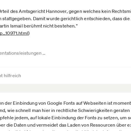
rteil des Amtsgericht Hannover, gegen welches kein Rechtsmit
ch stattgegeben. Damit wurde gerichtlich entschieden, dass 
rtin Ismail berühmt nicht bestehen."
p­…10971.html
)
ntationsleistungen …
t hilfreich
er Einbindung von Google Fonts auf Webseiten ist momentan
nd, wie schnell man hier in rechtliche Schwierigkeiten geraten
mpfehle jedem, auf lokale Einbindung der Fonts zu setzen, um
über die Daten und vermeidet das Laden von Ressourcen über e