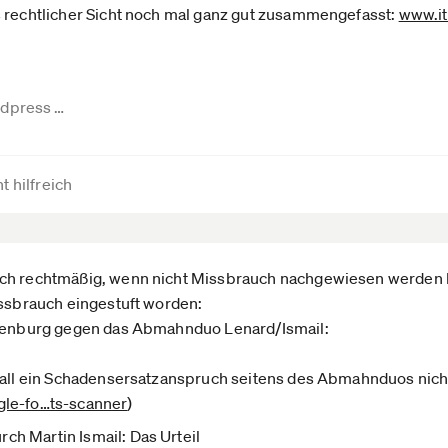
s rechtlicher Sicht noch mal ganz gut zusammengefasst:
www.it
rdpress …
t hilfreich
ich rechtmäßig, wenn nicht Missbrauch nachgewiesen werden
issbrauch eingestuft worden:
ttenburg gegen das Abmahnduo Lenard/Ismail:
 Fall ein Schadensersatzanspruch seitens des Abmahnduos nich
le-fo­…ts-scanner
)
h Martin Ismail: Das Urteil