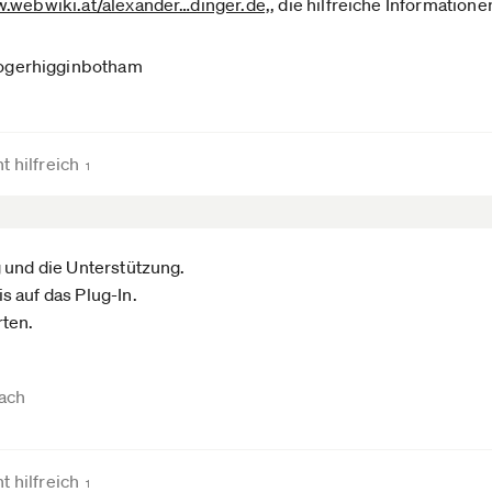
.webwiki.at­/alexander­…dinger.de,
, die hilfreiche Informatione
ogerhigginbotham
t hilfreich
1
 und die Unterstützung.
 auf das Plug-In.
ten.
oach
t hilfreich
1