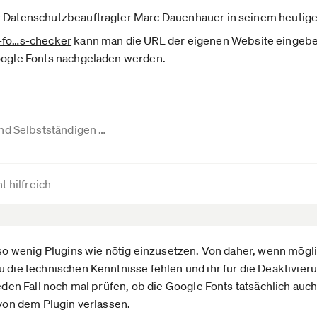
r Datenschutzbeauftragter Marc Dauenhauer in seinem heutig
-fo­…s-checker
kann man die URL der eigenen Website eingeb
Google Fonts nachgeladen werden.
nd Selbstständigen …
t hilfreich
, so wenig Plugins wie nötig einzusetzen. Von daher, wenn mögl
u die technischen Kenntnisse fehlen und ihr für die Deaktivier
jeden Fall noch mal prüfen, ob die Google Fonts tatsächlich au
 von dem Plugin verlassen.