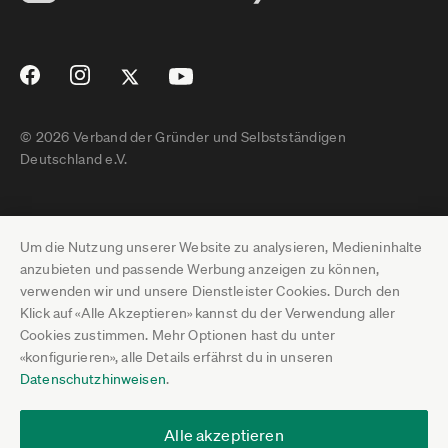
© 2026 Verband der Gründer und Selbstständigen
Deutschland e.V.
Impressum
Um die Nutzung unserer Website zu analysieren, Medieninhalte
Datenschutz
anzubieten und passende Werbung anzeigen zu können,
verwenden wir und unsere Dienstleister Cookies. Durch den
Pressebereich
Klick auf «Alle Akzeptieren» kannst du der Verwendung aller
Cookies zustimmen. Mehr Optionen hast du unter
Newsletter-Archiv
«konfigurieren», alle Details erfährst du in unseren
Datenschutzhinweisen
.
Jobs
Termine
Alle akzeptieren