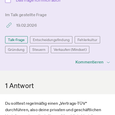
Das frage ich mich auch
Im Talk gestellte Frage
19.02.2026
Talk-Frage
Entscheidungsfindung
Fehlerkultur
Gründung
Steuern
Verkaufen (Mindset)
Kommentieren
1 Antwort
Du solltest regelmäßig einen „Vertrags-TÜV“
durchführen, also deine privaten und geschäftlichen