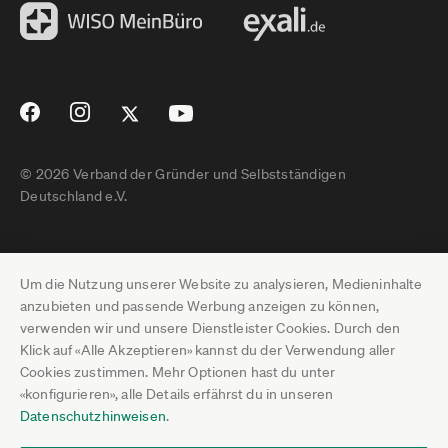
© 2026 Verband der Gründer und Selbstständigen
Deutschland e.V.
Impressum
Um die Nutzung unserer Website zu analysieren, Medieninhalte
Datenschutz
anzubieten und passende Werbung anzeigen zu können,
verwenden wir und unsere Dienstleister Cookies. Durch den
Pressebereich
Klick auf «Alle Akzeptieren» kannst du der Verwendung aller
Cookies zustimmen. Mehr Optionen hast du unter
Newsletter-Archiv
«konfigurieren», alle Details erfährst du in unseren
Datenschutzhinweisen
.
Jobs