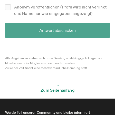
Anonym veröffentlichen (Profil wird nicht verlinkt
und Name nur wie eingegeben angezeigt)
Antwort abschicken
Alle Angaben verstehen sich ohne Gewähr, unabhängig ob Fragen von
Mitarbeitern oder Mitgliedern beantwortet werden.
Zu keiner Zeit findet eine rechtsverbindliche Beratung statt.
Zum Seitenanfang
Werde Teil unserer Community und bleibe informiert