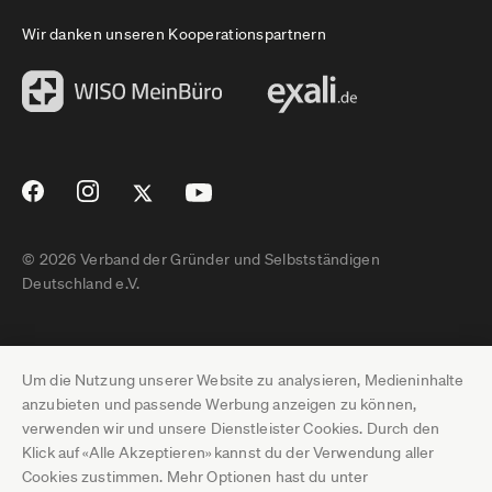
Wir danken unseren Kooperationspartnern
© 2026 Verband der Gründer und Selbstständigen
Deutschland e.V.
Impressum
Um die Nutzung unserer Website zu analysieren, Medieninhalte
Datenschutz
anzubieten und passende Werbung anzeigen zu können,
verwenden wir und unsere Dienstleister Cookies. Durch den
Pressebereich
Klick auf «Alle Akzeptieren» kannst du der Verwendung aller
Cookies zustimmen. Mehr Optionen hast du unter
Newsletter-Archiv