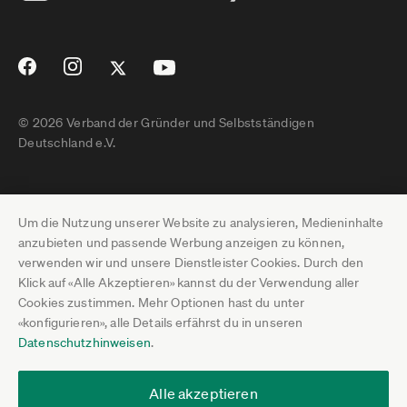
© 2026 Verband der Gründer und Selbstständigen
Deutschland e.V.
Impressum
Um die Nutzung unserer Website zu analysieren, Medieninhalte
Datenschutz
anzubieten und passende Werbung anzeigen zu können,
verwenden wir und unsere Dienstleister Cookies. Durch den
Pressebereich
Klick auf «Alle Akzeptieren» kannst du der Verwendung aller
Cookies zustimmen. Mehr Optionen hast du unter
Newsletter-Archiv
«konfigurieren», alle Details erfährst du in unseren
Datenschutzhinweisen
.
Jobs
Termine
Alle akzeptieren