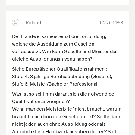
Wenn der Meistertitel dem Verbraucher etwas
wert ist, dann wird er sich Meisterbetriebe
suchen. So einfach ist das.
Roland
9.12.20 14:58
Die Wiedereinführung der Meisterpflicht hat auch
nicht das Ziel, die Qualität und das Ansehen des
Der Handwerksmeister ist die Fortbildung,
Handwerks zu steigern. Das hätten die Betriebe
welche die Ausbildung zum Gesellen
und Kammern auch selbst übernehmen können.
vorraussetzt. Wie kann Geselle und Meister das
gleiche Ausbildnungsniveau haben?
Vielmehr reiht sich diese Entscheidung ein in eine
ganze Reihe Maßnahmen, mit denen potenzielle
Siehe Europäischer Qualifikationsrahmen :
Neugründer abgeschreckt werden.
Stufe 4: 3 jährige Berufsausbildung (Geselle),
Stufe 6: Meister/Bachelor Professional
Das Ziel ist,
- entweder wirst Du Unternehmer, der
Was ist so schlimm daran, sich die notwendige
Arbeitsplätze schafft und Arbeitnehmer
Qualifikation anzueignen?
beschäftigt
Wenn man den Meisterbrief nicht braucht, warum
- oder Du wirst Arbeitnehmer
braucht man dann den Gesellenbrief? Sollte dann
nicht jeder, auch ohne Ausbildung oder als
Das kann man allerdings nicht offen
Autodidakt ein Handwerk ausüben dürfen? Soll
kommunizieren, weil es ein Verstoß gegen die