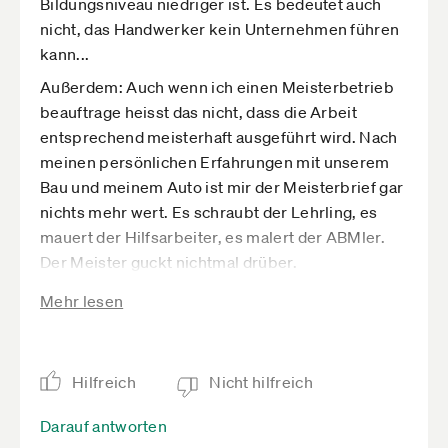
Bildungsniveau niedriger ist. Es bedeutet auch
nicht, das Handwerker kein Unternehmen führen
kann...
Außerdem: Auch wenn ich einen Meisterbetrieb
beauftrage heisst das nicht, dass die Arbeit
entsprechend meisterhaft ausgeführt wird. Nach
meinen persönlichen Erfahrungen mit unserem
Bau und meinem Auto ist mir der Meisterbrief gar
nichts mehr wert. Es schraubt der Lehrling, es
mauert der Hilfsarbeiter, es malert der ABMler.
Der Meister guckt nichtmal drüber.
Die Abschaffung der Meisterpflicht hat zu einem
Mehr lesen
Anstieg der Neugründungen geführt und - ganz
naturgemäß wie in allen anderen Sparten - auch
dazu, dass viele gescheitert sind.
Hilfreich
Nicht hilfreich
Aber das ist kein Grund, die Meisterpflicht wieder
einzuführen.
Darauf antworten