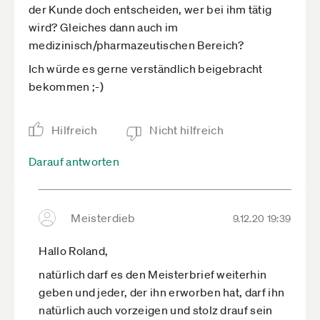
der Kunde doch entscheiden, wer bei ihm tätig
Gewerbefreiheit wäre und damit gegen das
wird? Gleiches dann auch im
Grundgesetz. Daher muss man "kreativ" sein und
medizinisch/pharmazeutischen Bereich?
entmutigende Maßnahmen ergreifen, die es
jungen und freien Menschen schwerer machen.
Ich würde es gerne verständlich beigebracht
bekommen ;-)
Wenn man etwas nicht verbieten kann, erhöht
man die Auflagen so lange, bis keiner mehr
Interesse hat.
Hilfreich
Nicht hilfreich
Darauf antworten
Meisterdieb
9.12.20 19:39
Hallo Roland,
natürlich darf es den Meisterbrief weiterhin
geben und jeder, der ihn erworben hat, darf ihn
natürlich auch vorzeigen und stolz drauf sein