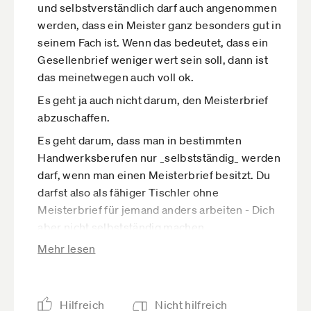
und selbstverständlich darf auch angenommen
werden, dass ein Meister ganz besonders gut in
seinem Fach ist. Wenn das bedeutet, dass ein
Gesellenbrief weniger wert sein soll, dann ist
das meinetwegen auch voll ok.
Es geht ja auch nicht darum, den Meisterbrief
abzuschaffen.
Es geht darum, dass man in bestimmten
Handwerksberufen nur _selbstständig_ werden
darf, wenn man einen Meisterbrief besitzt. Du
darfst also als fähiger Tischler ohne
Meisterbrief für jemand anders arbeiten - Dich
aber nicht selbstständig machen.
Mehr lesen
Du hast das Beispiel des Arztes genannt.
Um Arzt zu werden, muss man Qualifikation
erwerben. Klar... ohne eine Qualifikation als
Radiologe bist Du eben kein Radiologe,
Hilfreich
Nicht hilfreich