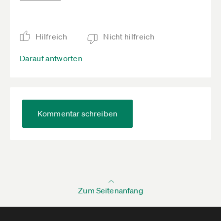
Auch der Handwerkskammer- oder IHK-Zwang
gehört endlich abgeschafft.
Hilfreich
Nicht hilfreich
Darauf antworten
Kommentar schreiben
Zum Seitenanfang