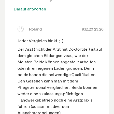
genauso wie jemand ohne Ausbildung zum
Darauf antworten
Mechatroniker eben kein Mechatroniker ist.
Wenn Du aber Arzt bist, dann steht es Dir frei,
ob Du in einem Krankenhaus angestellt wirst
Roland
9.12.20 23:20
oder Deine eigene Praxis betreibst. Du musst
kein Meisterarzt werden, um eine Praxis zu
Jeder Vergleich hinkt. ;-)
eröffnen. Daher hinkt Dein Vergleich.
Der Arzt (nicht der Arzt mit Doktortitel) ist auf
Warum sollte also ein Maler, der kein Meister
dem gleichen Bildungsniveau, wie der
ist, nicht selbstständig malern dürfen?
Meister. Beide können angestellt arbeiten
Natürlich darf er sich dann nicht
oder ihren eigenen Laden gründen. Denn
"Meisterbetrieb" auf's Türschild schreiben. Und
beide haben die notwendige Qualifikation.
das Kunden, die wert auf einen Meisterbetrieb
Den Gesellen kann man mit dem
legen, ihn dann nicht beauftragen werden, ist
Pflegepersonal vergleichen. Beide können
auch klar.
weder einen zulassungspflichtigen
Man muss nicht immer alles reglementieren,
Handwerksbetrieb noch eine Arztpraxis
insbesondere nicht in diesen Zeiten und
führen (ausser mit diversen
insbesondere nicht mit einem so trägen, zähen
Ausnahmeregelungen).