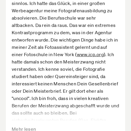
Ausnahme #2: Der Unternehmer muss nicht
sinnlos. Ich hatte das Glück, in einer großen
Weniger Neugründungen wegen des
selbst Meister sein, er kann auch einen Meister
Werbeagentur meine Fotografenausbildung zu
Meisterzwangs ist belegt durch welche
einstellen (was die ganze Idee ad absurdum
absolvieren. Die Berufsschule war sehr
Quelle?
führt)
altbacken. Da rein da raus. Das war ein extremes
Und noch mal, ich sehe den/die Gesellen/in
Ausnahme #3: Unternehmer aus dem EU
Kontrastprogramm zu dem, was in der Agentur
als sehr gut ausgebildete Person, genauso
Ausland können das Handwerksunternehmen
entworfen wurde. Die wichtigen Dinge habe ich in
das Pflegepersonal. Jedoch macht es in vielen
auch ohne Meisterbrief gründen.
meiner Zeit als Fotoassistent gelernt und auf
Punkten einen Unterschied, ob man nochmal
einer Fotoschule in New York (
www.icp.org­
). Ich
Die Wiedereinführung der Meisterpflicht ist aus
14 Monate Vollzeit (6 Tage/Woche) die
hatte damals schon den Meisterzwang nicht
meiner Sicht nur noch ein weiterer Anker, der
Schulbank gedrückt hat mit anschließenden
verstanden. Ich kenne soviel, die Fotografie
das Schiff noch mehr bremst.
Prüfungswochen, oder ob man dies nicht
studiert haben oder Quereinsteiger sind, da
gemacht hat ;-)
interessiert keinen Menschen Dein Gesellenbrief
oder Dein Meisterbrief. Er gilt dort eher als
"uncool". Ich bin froh, dass in vielen kreativen
Berufen der Meisterzwang abgeschafft wurde und
das sollte auch so bleiben. Bei
sicherheitsrelevanten Berufen (Gas, Elektro,
Wasser) sehe ich das anders.
Mehr lesen