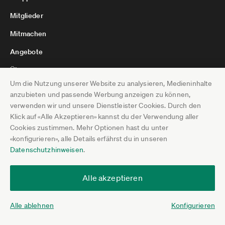
Mitglieder
Mitmachen
Angebote
Über uns
Um die Nutzung unserer Website zu analysieren, Medieninhalte
anzubieten und passende Werbung anzeigen zu können,
verwenden wir und unsere Dienstleister Cookies. Durch den
Kommende Experten-Talks
Klick auf «Alle Akzeptieren» kannst du der Verwendung aller
13.08.
Zwischen Freiheit und Erschöpfung: Wie
Cookies zustimmen. Mehr Optionen hast du unter
Selbstständige Burn-out früh erkennen und verhindern
«konfigurieren», alle Details erfährst du in unseren
Datenschutzhinweisen
.
19.08.
KI-Suche 2026: Wie werde ich Teil einer KI-Antwort? –
Sichtbarkeit in ChatGPT, Google AI, Perplexity & Co.
27.08.
Zukunft wird aus Mut gemacht: Wie Selbstständige in
Alle akzeptieren
herausfordernden Zeiten die Zuversicht behalten
Alle kommenden Experten-Talks anzeigen
Alle ablehnen
Konfigurieren