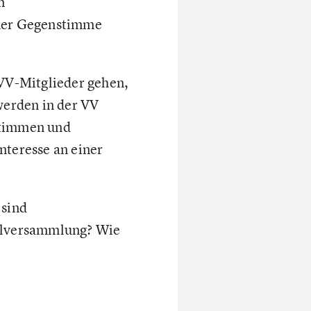
n
iner Gegenstimme
 VV-Mitglieder gehen,
werden in der VV
stimmen und
nteresse an einer
 sind
ollversammlung? Wie