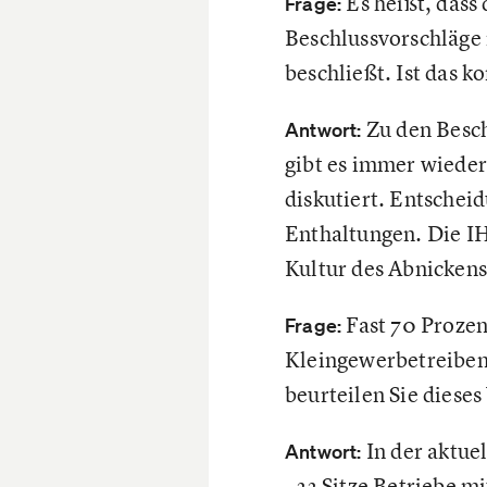
Es heißt, dass
Frage:
Beschlussvorschläge 
beschließt. Ist das k
Zu den Besch
Antwort:
gibt es immer wiede
diskutiert. Entsche
Enthaltungen. Die IH
Kultur des Abnickens
Fast 70 Prozen
Frage:
Kleingewerbetreibend
beurteilen Sie dieses
In der aktue
Antwort:
- 22 Sitze Betriebe m