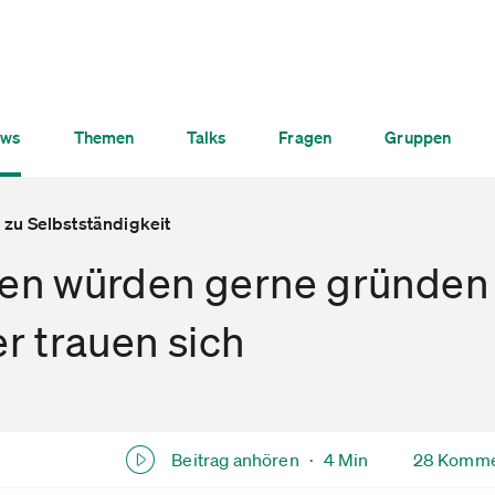
ws
Themen
Talks
Fragen
Gruppen
zu Selbstständigkeit
n würden gerne gründen
r trauen sich
Beitrag anhören ·
4 Min
28 Komme