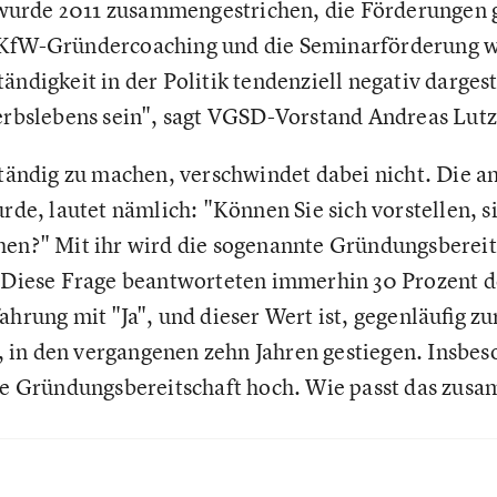
urde 2011 zusammengestrichen, die Förderungen 
 KfW-Gründercoaching und die Seminarförderung w
ändigkeit in der Politik tendenziell negativ dargest
werbslebens sein", sagt VGSD-Vorstand Andreas Lutz
ständig zu machen, verschwindet dabei nicht. Die an
urde, lautet nämlich: "Können Sie sich vorstellen, s
hen?" Mit ihr wird die sogenannte Gründungsbereits
t: Diese Frage beantworteten immerhin 30 Prozent
ahrung mit "Ja", und dieser Wert ist, gegenläufig z
 in den vergangenen zehn Jahren gestiegen. Insbe
die Gründungsbereitschaft hoch. Wie passt das zus