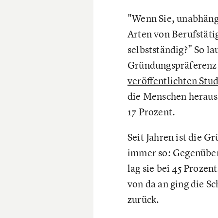
"Wenn Sie, unabhängi
Arten von Berufstäti
selbstständig?" So l
Gründungspräferenz 
veröffentlichten Stud
die Menschen heraus, 
17 Prozent.
Seit Jahren ist die 
immer so: Gegenüber 
lag sie bei 45 Prozen
von da an ging die S
zurück.