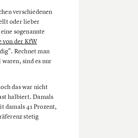
schen verschiedenen
llt oder lieber
n eine sogenannte
e von der KfW
ändig". Rechnet man
 waren, sind es nur
doch das war nicht
st halbiert. Damals
it damals 41 Prozent,
äferenz stetig