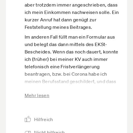
aber trotzdem immer angeschrieben, dass
ich mein Einkommen nachweisen solle. Ein
kurzer Anruf hat dann genügt zur
Feststellung meines Beitrages.
Im anderen Fall füllt man ein Formular aus
und belegt das dann mittels des EKSt-
Bescheides. Wenn das noch dauert, konnte
ich (früher) bei meiner KV auch immer
telefonisch eine Fristverlängerung
beantragen, bzw. bei Corona habe ich
meinen Berufsstand geschildert, und dass
ich so gut wie keine Einkünfte auf
Mehr lesen
absehbare Zeit haben werde. Da wurde mir
telefonisch der Mindest-Beitragssatz zu
grunde gelegt. Den Steuerbescheid 2020
habe ich dann Ende 2022 erhalten; und
Hilfreich
durch die Hilfen hatte ich dann doch
Nicht hilfreich