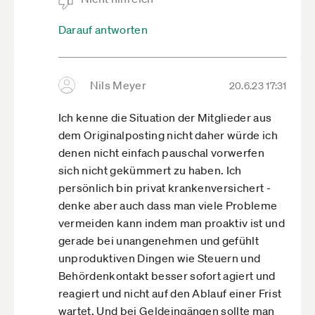
unerwartetes Einkommen und musste
nachzahlen. Auch hier wurde mir völlig
Darauf antworten
unbürokratisch Ratenzahlung bzw.
Stundung gewährt.
Aber, man muss sich halt kümmern.
Nils Meyer
20.6.23 17:31
Ich kenne die Situation der Mitglieder aus
dem Originalposting nicht daher würde ich
denen nicht einfach pauschal vorwerfen
sich nicht gekümmert zu haben. Ich
persönlich bin privat krankenversichert -
denke aber auch dass man viele Probleme
vermeiden kann indem man proaktiv ist und
gerade bei unangenehmen und gefühlt
unproduktiven Dingen wie Steuern und
Behördenkontakt besser sofort agiert und
reagiert und nicht auf den Ablauf einer Frist
wartet. Und bei Geldeingängen sollte man