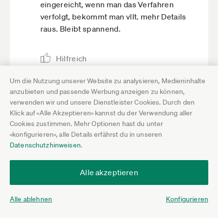
eingereicht, wenn man das Verfahren
verfolgt, bekommt man vllt. mehr Details
raus. Bleibt spannend.
Hilfreich
Nicht hilfreich
Um die Nutzung unserer Website zu analysieren, Medieninhalte
anzubieten und passende Werbung anzeigen zu können,
Darauf antworten
verwenden wir und unsere Dienstleister Cookies. Durch den
Klick auf «Alle Akzeptieren» kannst du der Verwendung aller
Cookies zustimmen. Mehr Optionen hast du unter
«konfigurieren», alle Details erfährst du in unseren
Nils Meyer
24.6.23 17:05
Datenschutzhinweisen
.
Okay, dann nehme ich alles zurück. Sich
Alle akzeptieren
zeitnah um diese Dinge zu kümmern gehört
dazu wenn man selbstständig ist - hier
scheint es sich um einen Vertreter der "Kopf
Alle ablehnen
Konfigurieren
in den Sand" Fraktion zu handeln.