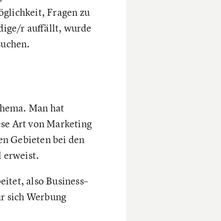
öglichkeit, Fragen zu
ige/r auffällt, wurde
suchen.
Thema. Man hat
ese Art von Marketing
hen Gebieten bei den
 erweist.
itet, also Business–
für sich Werbung