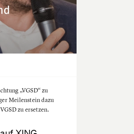
Richtung „VGSD“ zu
iger Meilenstein dazu
 VGSD zu ersetzen.
 auf XING