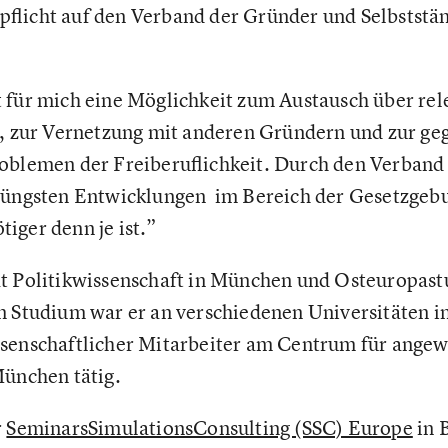
pflicht auf den Verband der Gründer und Selbststä
.
 für mich eine Möglichkeit zum Austausch über re
t, zur Vernetzung mit anderen Gründern und zur ge
roblemen der Freiberuflichkeit. Durch den Verban
 jüngsten Entwicklungen im Bereich der Gesetzgeb
iger denn je ist.”
at Politikwissenschaft in München und Osteuropas
m Studium war er an verschiedenen Universitäten im
ssenschaftlicher Mitarbeiter am Centrum für ange
München tätig.
r
SeminarsSimulationsConsulting (SSC) Europe
in 