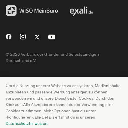
© 2026 Verband der Gründer und Selbstständigen
Deutschland e.V.
Impressum
Um die Nutzung unserer Website zu analysieren, Medieninhalte
Datenschutz
anzubieten und passende Werbung anzeigen zu können,
verwenden wir und unsere Dienstleister Cookies. Durch den
Pressebereich
Klick auf «Alle Akzeptieren» kannst du der Verwendung aller
Cookies zustimmen. Mehr Optionen hast du unter
Newsletter-Archiv
«konfigurieren», alle Details erfährst du in unseren
Datenschutzhinweisen
.
Jobs