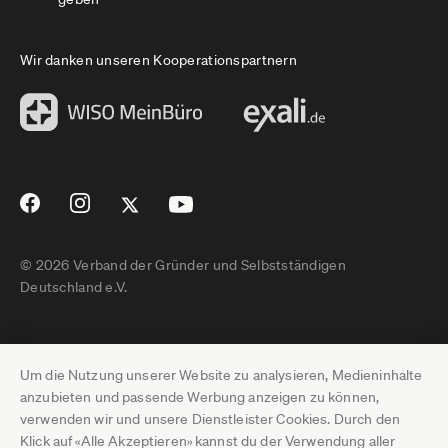
Wir danken unseren Kooperationspartnern
© 2026 Verband der Gründer und Selbstständigen
Deutschland e.V.
Impressum
Um die Nutzung unserer Website zu analysieren, Medieninhalte
Datenschutz
anzubieten und passende Werbung anzeigen zu können,
verwenden wir und unsere Dienstleister Cookies. Durch den
Pressebereich
Klick auf «Alle Akzeptieren» kannst du der Verwendung aller