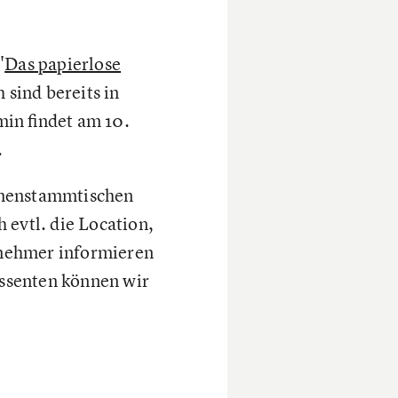
"
Das papierlose
sind bereits in
in findet am 10.
.
emenstammtischen
 evtl. die Location,
lnehmer informieren
essenten können wir