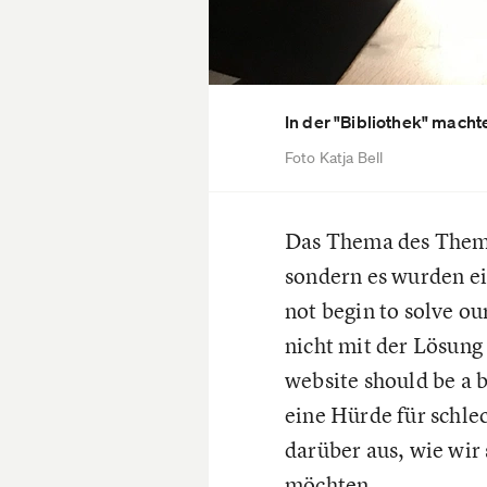
In der "Bibliothek" macht
Foto Katja Bell
Das Thema des Theme
sondern es wurden ei
not begin to solve o
nicht mit der Lösung
website should be a b
eine Hürde für schle
darüber aus, wie wir 
möchten.