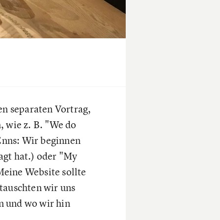
n separaten Vortrag,
, wie z. B. "We do
 Enns: Wir beginnen
agt hat.) oder "My
 Meine Website sollte
tauschten wir uns
en und wo wir hin