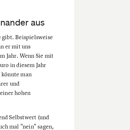
inander aus
e gibt. Beispielsweise
n er mit uns
im Jahr. Wenn Sie mit
uro in diesem Jahr
z könnte man
arer und
 einer hohen
hend Selbstwert (und
ch mal "nein" sagen,