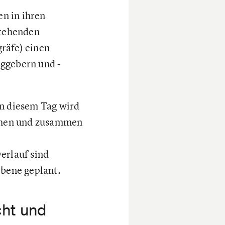
n in ihren
stehenden
räfe) einen
aggebern und -
An diesem Tag wird
chen und zusammen
erlauf sind
ebene geplant.
cht und