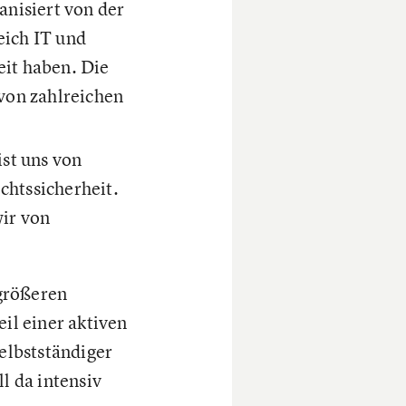
ganisiert von der
eich IT und
eit haben. Die
von zahlreichen
st uns von
chtssicherheit.
ir von
größeren
il einer aktiven
Selbstständiger
l da intensiv