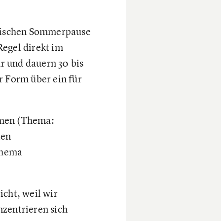
litischen Sommerpause
Regel direkt im
r und dauern 30 bis
r Form über ein für
hmen (Thema:
ten
Thema
icht, weil wir
nzentrieren sich