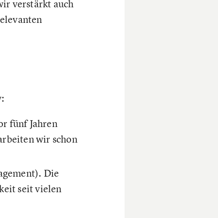
ir verstärkt auch
relevanten
i
v:
r fünf Jahren
arbeiten wir schon
agement). Die
eit seit vielen