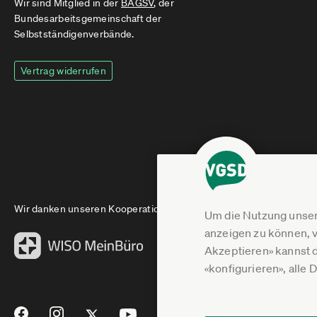
Wir sind Mitglied in der
BAGSV
, der
Bundesarbeitsgemeinschaft der
Selbstständigenverbände.
Vertrag widerrufen
Wir danken unseren Kooperationspartnern
Um die Nutzung unser
anzeigen zu können, v
Akzeptieren» kannst 
«konfigurieren», alle 