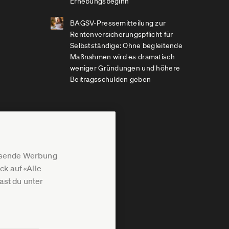
Erhebungsbeginn
BAGSV-Pressemitteilung zur
Rentenversicherungspflicht für
Selbstständige: Ohne begleitende
Maßnahmen wird es dramatisch
weniger Gründungen und höhere
Beitragsschulden geben
assende Werbung
k auf «Alle
st du unter