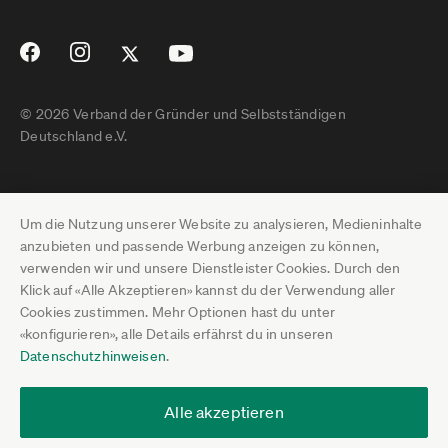
© 2026 Verband der Gründer und Selbstständigen
Deutschland e.V.
Impressum
Um die Nutzung unserer Website zu analysieren, Medieninhalte
Datenschutz
anzubieten und passende Werbung anzeigen zu können,
verwenden wir und unsere Dienstleister Cookies. Durch den
Pressebereich
Klick auf «Alle Akzeptieren» kannst du der Verwendung aller
Cookies zustimmen. Mehr Optionen hast du unter
Newsletter-Archiv
«konfigurieren», alle Details erfährst du in unseren
Datenschutzhinweisen
.
Jobs
Termine
Alle akzeptieren