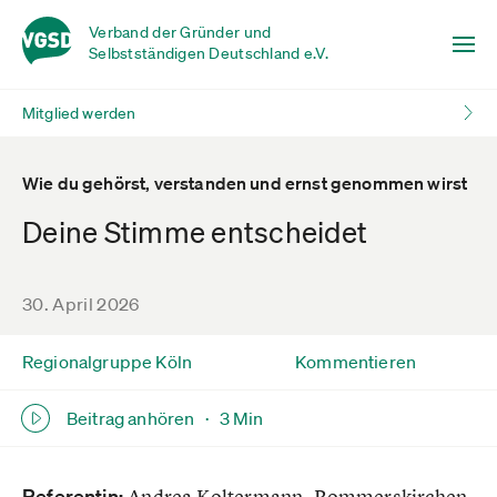
Verband der Gründer und
Selbstständigen Deutschland e.V.
Mitglied werden
Wie du gehörst, verstanden und ernst genommen wirst
Deine Stimme entscheidet
30. April 2026
Regionalgruppe Köln
Kommentieren
Beitrag anhören ·
3 Min
Referentin:
Andrea Koltermann, Rommerskirchen