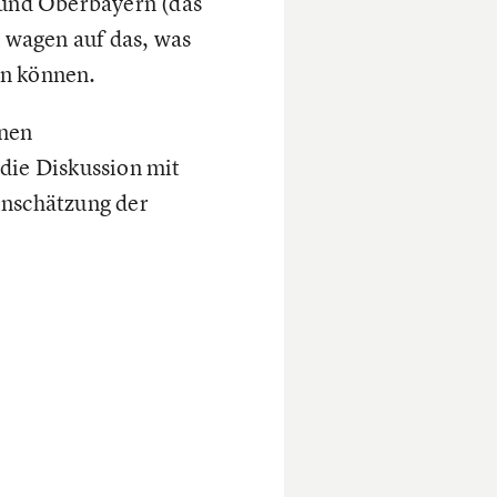
und Oberbayern (das
k wagen auf das, was
en können.
enen
 die Diskussion mit
inschätzung der