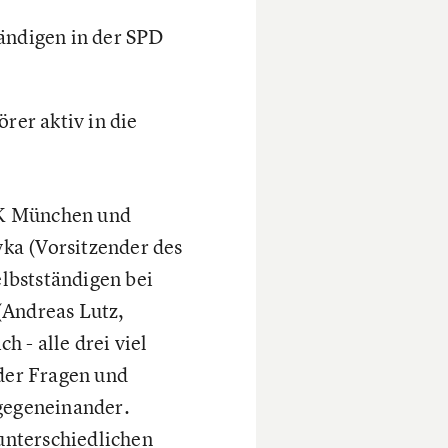
tändigen in der SPD
er aktiv in die
HK München und
ka (Vorsitzender des
lbstständigen bei
(Andreas Lutz,
h - alle drei viel
der Fragen und
 gegeneinander.
nterschiedlichen