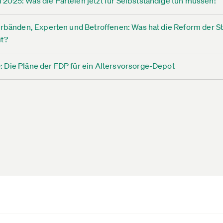
025: Was die Parteien jetzt für Selbstständige tun müssen!
erbänden, Experten und Betroffenen: Was hat die Reform der S
it?
 Die Pläne der FDP für ein Altersvorsorge-Depot