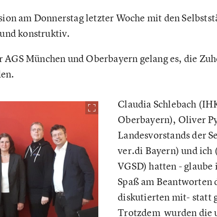
ssion am Donnerstag letzter Woche mit den Selbsts
 und konstruktiv.
 AGS München und Oberbayern gelang es, die Zuhör
den.
Claudia Schlebach (I
Oberbayern), Oliver Py
Landesvorstands der Se
ver.di Bayern) und ich 
VGSD) hatten - glaube ic
Spaß am Beantworten 
diskutierten mit- statt
Trotzdem wurden die u