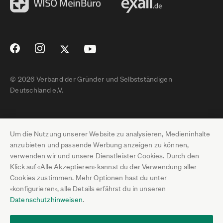
© 2026 Verband der Gründer und Selbstständigen
Deutschland e.V.
Impressum
Um die Nutzung unserer Website zu analysieren, Medieninhalte
Datenschutz
anzubieten und passende Werbung anzeigen zu können,
verwenden wir und unsere Dienstleister Cookies. Durch den
Pressebereich
Klick auf «Alle Akzeptieren» kannst du der Verwendung aller
Cookies zustimmen. Mehr Optionen hast du unter
Newsletter-Archiv
«konfigurieren», alle Details erfährst du in unseren
Datenschutzhinweisen
.
Jobs