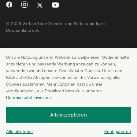
© 2026 Verband der Gründer und Selbstständigen
Deutschland e.V.
Impressum
Um die Nutzung unserer Website zu analysieren, Medieninhalte
Datenschutz
anzubieten und passende Werbung anzeigen zu können,
verwenden wir und unsere Dienstleister Cookies. Durch den
Pressebereich
Klick auf «Alle Akzeptieren» kannst du der Verwendung aller
Cookies zustimmen. Mehr Optionen hast du unter
Newsletter-Archiv
«konfigurieren», alle Details erfährst du in unseren
Datenschutzhinweisen
.
Jobs
Termine
Alle akzeptieren
Über uns
Alle ablehnen
Konfigurieren