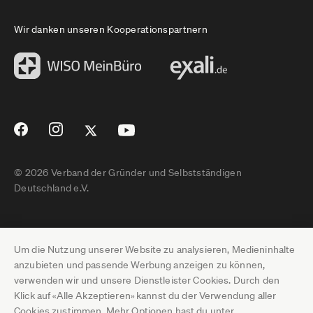
Wir danken unseren Kooperationspartnern
© 2026 Verband der Gründer und Selbstständigen
Deutschland e.V.
Impressum
Um die Nutzung unserer Website zu analysieren, Medieninhalte
Datenschutz
anzubieten und passende Werbung anzeigen zu können,
verwenden wir und unsere Dienstleister Cookies. Durch den
Pressebereich
Klick auf «Alle Akzeptieren» kannst du der Verwendung aller
Cookies zustimmen. Mehr Optionen hast du unter