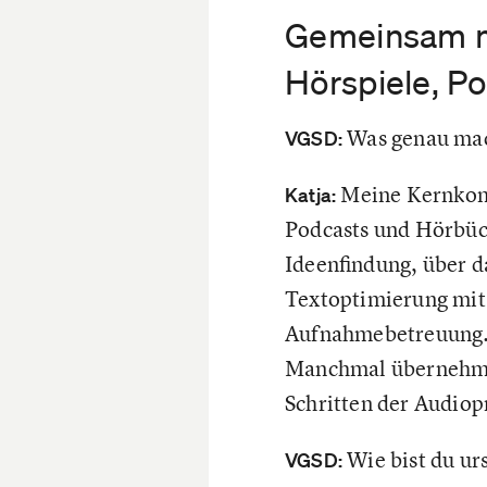
Gemeinsam mi
Hörspiele, P
Was genau mac
VGSD:
Meine Kernkomp
Katja:
Podcasts und Hörbüch
Ideenfindung, über d
Textoptimierung mit 
Aufnahmebetreuung. M
Manchmal übernehme 
Schritten der Audiop
Wie bist du u
VGSD: