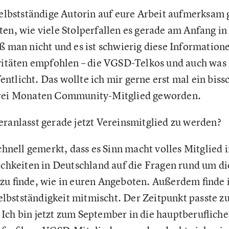
selbstständige Autorin auf eure Arbeit aufmerksam
en, wie viele Stolperfallen es gerade am Anfang in
iß man nicht und es ist schwierig diese Informati
ivitäten empfohlen – die VGSD-Telkos und auch was 
entlicht. Das wollte ich mir gerne erst mal ein bis
drei Monaten Community-Mitglied geworden.
eranlasst gerade jetzt Vereinsmitglied zu werden?
chnell gemerkt, dass es Sinn macht volles Mitglied
ichkeiten in Deutschland auf die Fragen rund um di
zu finde, wie in euren Angeboten. Außerdem finde ic
bstständigkeit mitmischt. Der Zeitpunkt passte z
Ich bin jetzt zum September in die hauptberufliche