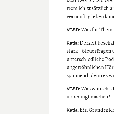
wem ich zusätzlich a
vernünftig leben kan
Was für Themen
VGSD:
Derzeit beschäf
Katja:
stark – Steuerfragen
unterschiedliche Pod
ungewöhnlichen Hörb
spannend, denn es wi
Was wünscht d
VGSD:
unbedingt machen?
Ein Grund mich
Katja: