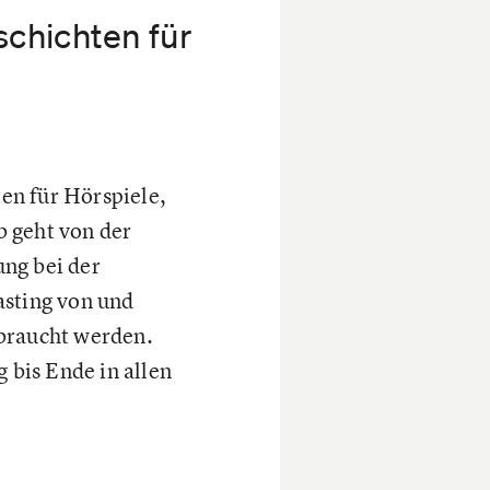
chichten für
en für Hörspiele,
b geht von der
ung bei der
asting von und
ebraucht werden.
bis Ende in allen