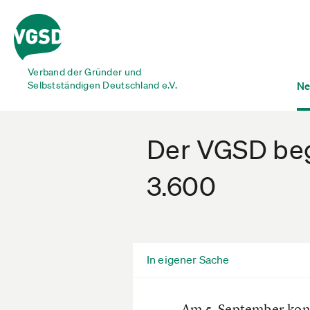
Verband der Gründer und
Selbstständigen Deutschland e.V.
Ne
Der VGSD beg
3.600
In eigener Sache
Am 5. September konn