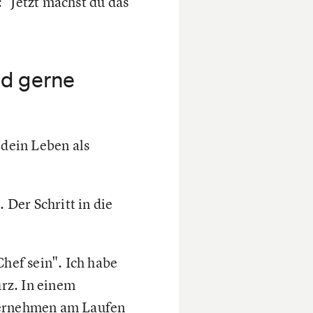
 "Jetzt machst du das
nd gerne
 dein Leben als
 Der Schritt in die
Chef sein". Ich habe
urz. In einem
nternehmen am Laufen