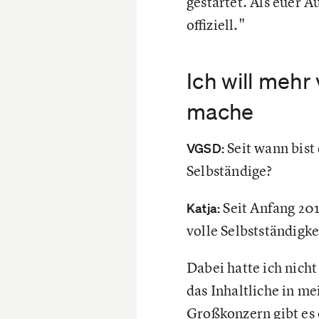
gestartet. Als euer 
offiziell."
Ich will meh
mache
Seit wann bist 
VGSD:
Selbständige?
Seit Anfang 201
Katja:
volle Selbstständigk
Dabei hatte ich nicht
das Inhaltliche in me
Großkonzern gibt es