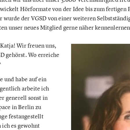
twickelt Hörformate von der Idee bis zum fertigen
hr wurde der VGSD von einer weiteren Selbstständi
en unser neues Mitglied gerne näher kennenlernen
atja! Wir freuen uns,
D gehörst. Wo erreiche
?
e und habe auf ein
gentlich arbeite ich
er generell sonst in
ace in Berlin zu
nge festangestellt
n ich es gewohnt