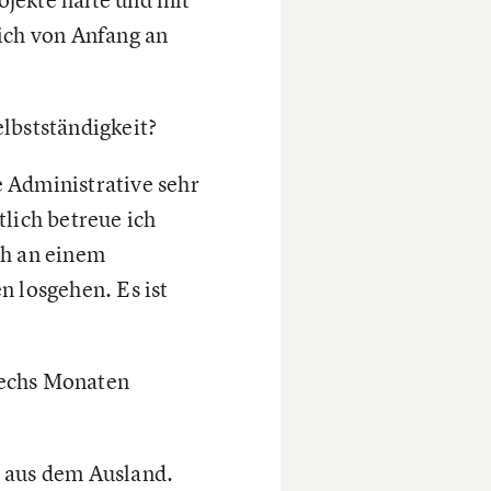
ich von Anfang an
lbstständigkeit?
e Administrative sehr
lich betreue ich
ch an einem
 losgehen. Es ist
sechs Monaten
 aus dem Ausland.