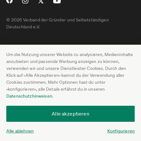
© 2026 Verband der Gründer und Selbstständigen
Deutschland e.V.
Impressum
Um die Nutzung unserer Website zu analysieren, Medieninhalte
Datenschutz
anzubieten und passende Werbung anzeigen zu können,
verwenden wir und unsere Dienstleister Cookies. Durch den
Pressebereich
Klick auf «Alle Akzeptieren» kannst du der Verwendung aller
Cookies zustimmen. Mehr Optionen hast du unter
Newsletter-Archiv
«konfigurieren», alle Details erfährst du in unseren
Datenschutzhinweisen
.
Jobs
Termine
Alle akzeptieren
Über uns
Alle ablehnen
Konfigurieren