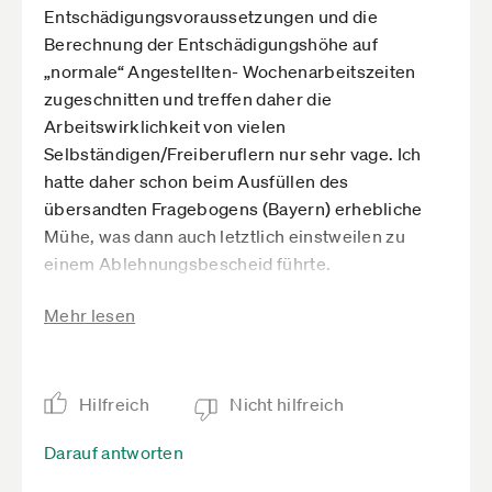
Entschädigungsvoraussetzungen und die
Berechnung der Entschädigungshöhe auf
„normale“ Angestellten- Wochenarbeitszeiten
zugeschnitten und treffen daher die
Arbeitswirklichkeit von vielen
Selbständigen/Freiberuflern nur sehr vage. Ich
hatte daher schon beim Ausfüllen des
übersandten Fragebogens (Bayern) erhebliche
Mühe, was dann auch letztlich einstweilen zu
einem Ablehnungsbescheid führte.
Kurz unsere Situation:
Mehr lesen
Unsere Haupteinnahmequelle ist die
Veranstaltung von Seminaren. Dafür gehen wir
seit Jahren jeweils im Frühjahr und Herbst für ca.
Hilfreich
Nicht hilfreich
4-6 Wochen auf Touren im Ausland. Für die
Betreuung der (Stief-)Söhne ist in der
Darauf antworten
Vergangenheit der Vater aus der Ukraine