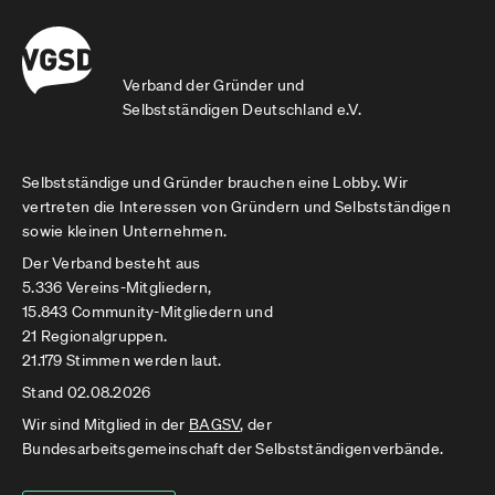
durchschnittlichen Tagessätzen und 5
Wochentagen. Unser konkret absagebedingter
anhand der Vorjahreszahlen belegbarer
Verband der Gründer und
Verdienstausfall war um ein Vielfaches höher und
Selbstständigen Deutschland e.V.
unsere Arbeitszeit schloss regelmäßig
Wochenende ein.
Selbstständige und Gründer brauchen eine Lobby. Wir
Für „moralische“ Unterstützung und evtl.
vertreten die Interessen von Gründern und Selbstständigen
Argumentationshilfe wären wir sehr dankbar. Mit
sowie kleinen Unternehmen.
Verdienstausfallansprüchen auch für
Der Verband besteht aus
selbständige Eltern wird Neuland betreten, so
5.336 Vereins-Mitgliedern,
dass ein evtl. Urteil Leitfaden für ähnliche
15.843 Community-Mitgliedern und
Fallgestaltungen selbständiger Eltern sein
21 Regionalgruppen.
könnte.
21.179 Stimmen werden laut.
Fristablauf für eine Klageerhebung ist schon am
Stand 02.08.2026
Monatsende...
Wir sind Mitglied in der
BAGSV
, der
Bundesarbeitsgemeinschaft der Selbstständigenverbände.