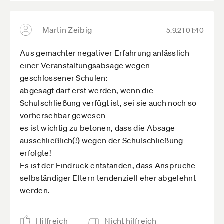
angereist.
Als im März 2020 die Schulen auf einstweilen
unabsehbare Zeit schlossen, war es für uns keine
Martin Zeibig
5.9.21 01:40
Frage, dass wir die schon vollständig organisierte
Seminarreise absagen müssen, die Söhne
Aus gemachter negativer Erfahrung anlässlich
brauchen nicht zuletzt unsere schulelterliche
einer Veranstaltungsabsage wegen
Unterstützung.
geschlossener Schulen:
Die Bezirksregierung lehnt nun einen Anspruch
abgesagt darf erst werden, wenn die
ab, überraschenderweise weil nicht dargelegt
Schulschließung verfügt ist, sei sie auch noch so
wäre, dass ausschließlich die Schulschließung der
vorhersehbar gewesen
Grund für Absage gewesen wäre. Sie will unserer
es ist wichtig zu betonen, dass die Absage
Begründung zum Fehlen einer „zumutbaren
ausschließlich(!) wegen der Schulschließung
anderweitigen Betreuungsmöglichkeit“
erfolgte!
entnommen haben, dass es bei unserer
Es ist der Eindruck entstanden, dass Ansprüche
Absageentscheidung auch eine Rolle gespielt
selbständiger Eltern tendenziell eher abgelehnt
habe, dass der Vater pandemiebedingt nicht
werden.
einreisen durfte. Diese Info erhielten wir
tatsächlich aber erst mehrere Wochen nach
Hilfreich
Nicht hilfreich