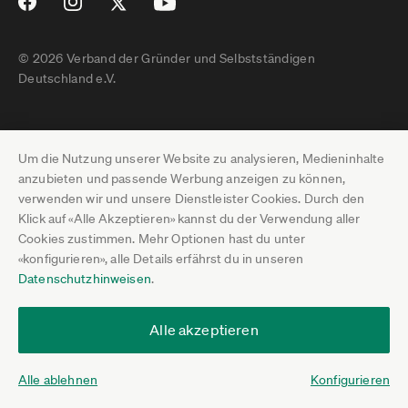
© 2026 Verband der Gründer und Selbstständigen
Deutschland e.V.
Impressum
Um die Nutzung unserer Website zu analysieren, Medieninhalte
Datenschutz
anzubieten und passende Werbung anzeigen zu können,
verwenden wir und unsere Dienstleister Cookies. Durch den
Pressebereich
Klick auf «Alle Akzeptieren» kannst du der Verwendung aller
Cookies zustimmen. Mehr Optionen hast du unter
Newsletter-Archiv
«konfigurieren», alle Details erfährst du in unseren
Datenschutzhinweisen
.
Jobs
Termine
Alle akzeptieren
Über uns
Alle ablehnen
Konfigurieren