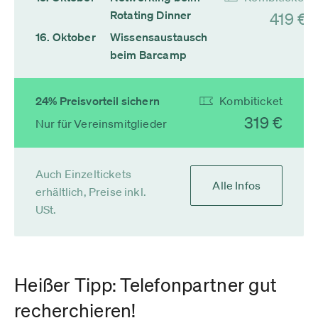
Rotating Dinner
419 €
16. Oktober
Wissensaustausch
beim Barcamp
24% Preisvorteil sichern
Kombiticket
319 €
Nur für Vereinsmitglieder
Auch Einzeltickets
Alle Infos
erhältlich, Preise inkl.
USt.
Heißer Tipp: Telefonpartner gut
recherchieren!