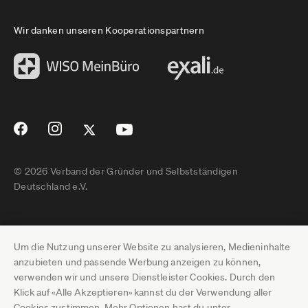
Wir danken unseren Kooperationspartnern
© 2026 Verband der Gründer und Selbstständigen
Deutschland e.V.
Impressum
Um die Nutzung unserer Website zu analysieren, Medieninhalte
Datenschutz
anzubieten und passende Werbung anzeigen zu können,
verwenden wir und unsere Dienstleister Cookies. Durch den
Pressebereich
Klick auf «Alle Akzeptieren» kannst du der Verwendung aller
Cookies zustimmen. Mehr Optionen hast du unter