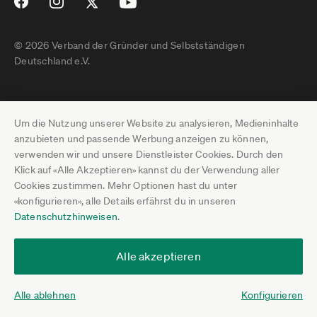
© 2026 Verband der Gründer und Selbstständigen
Deutschland e.V.
Impressum
Um die Nutzung unserer Website zu analysieren, Medieninhalte
Datenschutz
anzubieten und passende Werbung anzeigen zu können,
verwenden wir und unsere Dienstleister Cookies. Durch den
Pressebereich
Klick auf «Alle Akzeptieren» kannst du der Verwendung aller
Cookies zustimmen. Mehr Optionen hast du unter
Newsletter-Archiv
«konfigurieren», alle Details erfährst du in unseren
Datenschutzhinweisen
.
Jobs
Termine
Alle akzeptieren
Über uns
Alle ablehnen
Konfigurieren