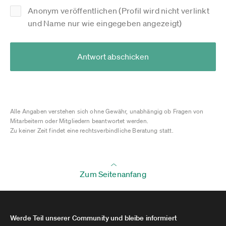
Anonym veröffentlichen (Profil wird nicht verlinkt
und Name nur wie eingegeben angezeigt)
Antwort abschicken
Alle Angaben verstehen sich ohne Gewähr, unabhängig ob Fragen von
Mitarbeitern oder Mitgliedern beantwortet werden.
Zu keiner Zeit findet eine rechtsverbindliche Beratung statt.
Zum Seitenanfang
Werde Teil unserer Community und bleibe informiert