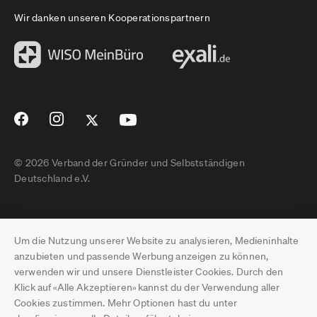
Wir danken unseren Kooperationspartnern
© 2026 Verband der Gründer und Selbstständigen
Deutschland e.V.
Impressum
Um die Nutzung unserer Website zu analysieren, Medieninhalte
Datenschutz
anzubieten und passende Werbung anzeigen zu können,
verwenden wir und unsere Dienstleister Cookies. Durch den
Pressebereich
Klick auf «Alle Akzeptieren» kannst du der Verwendung aller
Cookies zustimmen. Mehr Optionen hast du unter
Newsletter-Archiv